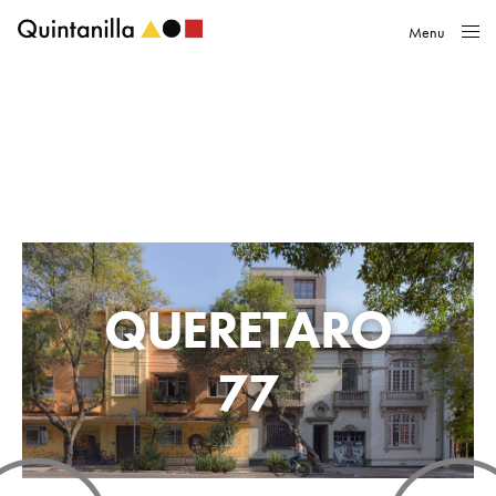
Menu
Close
QUERETARO
77